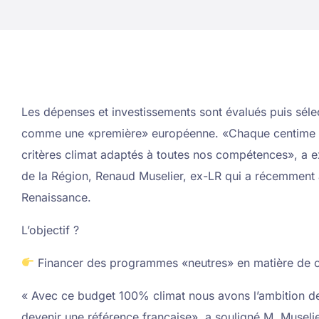
Les dépenses et investissements sont évalués puis séle
comme une «première» européenne. «Chaque centime d’
critères climat adaptés à toutes nos compétences», a ex
de la Région, Renaud Muselier, ex-LR qui a récemment a
Renaissance.
L’objectif ?
Financer des programmes «neutres» en matière de c
« Avec ce budget 100% climat nous avons l’ambition de 
devenir une référence française», a souligné M. Museli