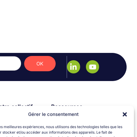
OK
tre collectif
Ressources
tre ADN
Gérer le consentement
Bâtiments tertiaires
tre équipe
Décret Tertiaire
les meilleures expériences, nous utilisons des technologies telles que les
us rejoindre
Décret BACS
 stocker et/ou accéder aux informations des appareils. Le fait de