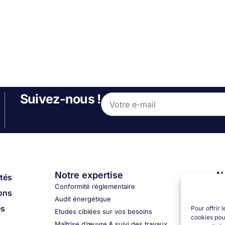
Suivez-nous !
Notre expertise
No
ôtés
Conformité réglementaire
No
ions
Audit énergétique
No
és
Pour offrir 
Etudes ciblées sur vos besoins
No
cookies pour
Maîtrise d’œuvre & suivi des travaux