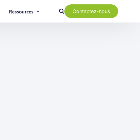
Contactez-nous
Ressources
Guide Tertiaire :
Mise en conformité
Guide Copro :
Obligations
réglementaires
Diag Perf Immo :
Tout savoir
s
,
Guide RSE :
Performance ESG des
bâtiments
Groupe EO2 :
A propos