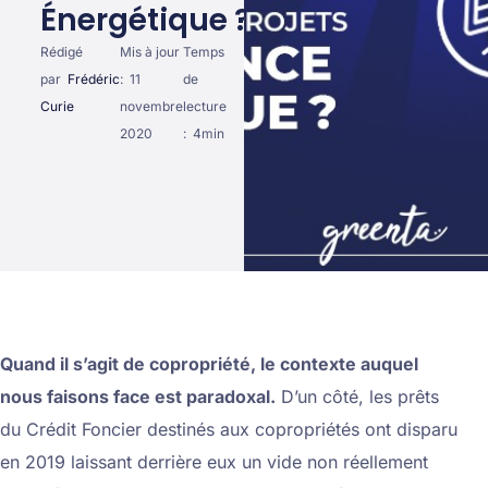
Énergétique ?
Rédigé
Mis à jour
Temps
par
Frédéric
:
11
de
Curie
novembre
lecture
2020
:
4
min
Quand il s’agit de copropriété, le contexte auquel
nous faisons face est paradoxal.
D’un côté, les prêts
du Crédit Foncier destinés aux copropriétés ont disparu
en 2019 laissant derrière eux un vide non réellement