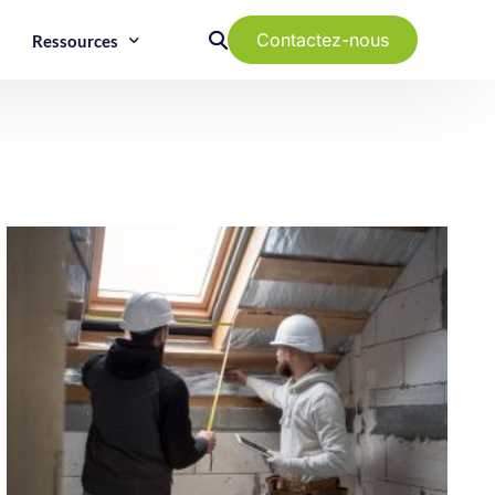
Contactez-nous
Ressources
Guide Tertiaire :
Mise en conformité
Guide Copro :
Obligations
réglementaires
Diag Perf Immo :
Tout savoir
s
,
Guide RSE :
Performance ESG des
bâtiments
Groupe EO2 :
A propos