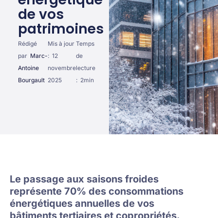
de vos
patrimoines
Rédigé
Mis à jour
Temps
par
Marc-
:
12
de
Antoine
novembre
lecture
Bourgault
2025
:
2
min
Le passage aux saisons froides
représente 70% des consommations
énergétiques annuelles de vos
bâtiments tertiaires et copropriétés.