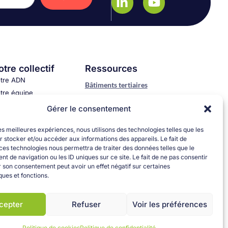
tre collectif
Ressources
tre ADN
Bâtiments tertiaires
tre équipe
Décret Tertiaire
us rejoindre
Gérer le consentement
Décret BACS
les meilleures expériences, nous utilisons des technologies telles que les
Bâtiments résidentiels collectifs
 stocker et/ou accéder aux informations des appareils. Le fait de
DPE Collectif
ces technologies nous permettra de traiter des données telles que le
 de navigation ou les ID uniques sur ce site. Le fait de ne pas consentir
r son consentement peut avoir un effet négatif sur certaines
ques et fonctions.
cepter
Refuser
Voir les préférences
Politique de cookies
Politique de confidentialité