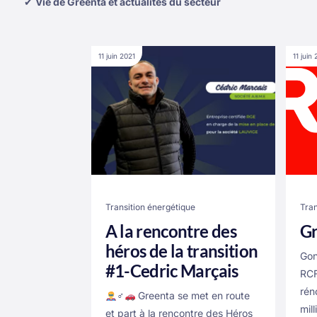
✔
Vie de Greenta et actualités du secteur
11 juin 2021
11 juin
Transition énergétique
Tran
A la rencontre des
Gr
héros de la transition
Gon
#1-Cedric Marçais
RCF
rén
‍♂‍
Greenta se met en route
mil
et part à la rencontre des Héros