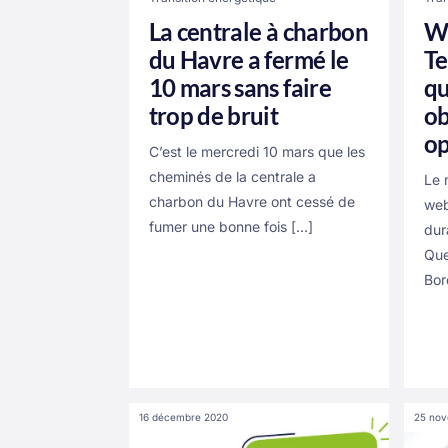
La centrale à charbon
We
du Havre a fermé le
Te
10 mars sans faire
qu
trop de bruit
ob
op
C’est le mercredi 10 mars que les
cheminés de la centrale a
Le 
charbon du Havre ont cessé de
web
fumer une bonne fois […]
dur
Que
Bor
16 décembre 2020
25 no