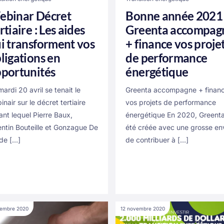
binar Décret
Bonne année 2021
rtiaire : Les aides
Greenta accompag
i transforment vos
+ finance vos proje
ligations en
de performance
portunités
énergétique
mardi 20 avril se tenait le
Greenta accompagne + finan
inair sur le décret tertiaire
vos projets de performance
ant lequel Pierre Baux,
énergétique En 2020, Greent
ntin Bouteille et Gonzague De
été créée avec une grosse en
de […]
de contribuer à […]
vembre 2020
12 novembre 2020