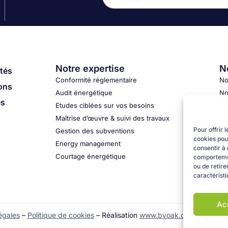
Notre expertise
No
ôtés
Conformité réglementaire
No
ions
Audit énergétique
No
és
Etudes ciblées sur vos besoins
No
Maîtrise d’œuvre & suivi des travaux
Pour offrir 
Gestion des subventions
cookies pour
Energy management
consentir à 
Courtage énergétique
comportement
ou de retire
caractéristi
Ac
égales
–
Politique de cookies
– Réalisation
www.bvoak.com