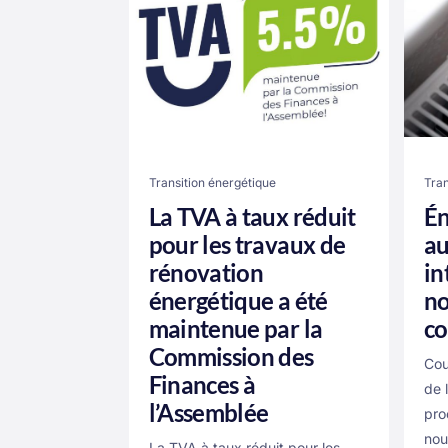
Transition énergétique
Tran
La TVA à taux réduit
Én
pour les travaux de
au
rénovation
in
énergétique a été
no
maintenue par la
co
Commission des
Cou
Finances à
de l
l’Assemblée
pro
nou
La TVA à taux réduit pour les