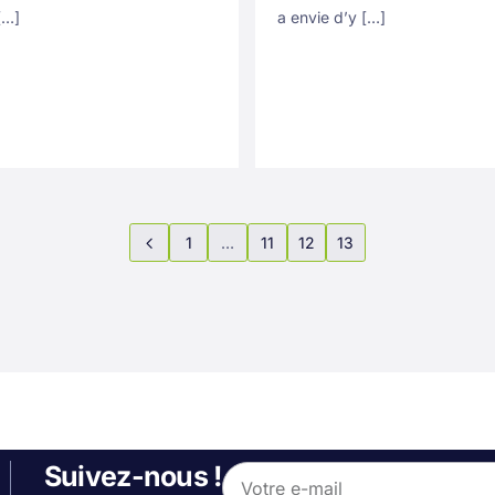
[…]
a envie d’y […]
1
…
11
12
13
Suivez-nous !