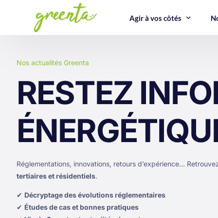
Agir à vos côtés
No
Co
Au
Nos actualités Greenta
Ét
RESTEZ INFO
Bâti
Ma
Articles
Réal
tert
Découvrez toute l'actualité autour
Études
Décou
Ge
ÉNERGÉTIQU
de la transition énergétique
bâtimen
emblé
E
Réglementations, innovations,
optimi
énerg
Co
retours d’expérience…
perfo
œuvre
maint
Réglementations, innovations, retours d’expérience… Retrouvez
tertiaires et résidentiels
.
✔
Décryptage des évolutions réglementaires
✔
Études de cas et bonnes pratiques