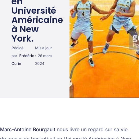
en
Université
Américaine
à New
York.
Rédigé
Mis à jour
par
Frédéric
:
26 mars
Curie
2024
Marc-Antoine Bourgault
nous livre un regard sur sa vie
de joueur de basketball en Université Américaine à New