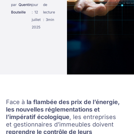
par
Quentin
jour
de
Bouteille
:
12
lecture
juillet
:
3
min
2025
Face à
la flambée des prix de l’énergie,
les nouvelles réglementations et
l’impératif écologique
, les entreprises
et gestionnaires d’immeubles doivent
reprendre le contrôle de leurs