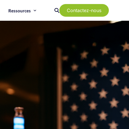
Contactez-nous
Ressources
Guide Tertiaire :
Mise en conformité
Guide Copro :
Obligations
réglementaires
Diag Perf Immo :
Tout savoir
s
,
Guide RSE :
Performance ESG des
bâtiments
Groupe EO2 :
A propos