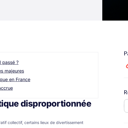
P
l passé ?
es majeures
ique en France
accrue
R
ique disproportionnée
if collectif, certains lieux de divertissement