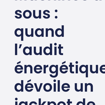
sous :
quand
l’audit
énergétiqu
dévoile un
jackpot de