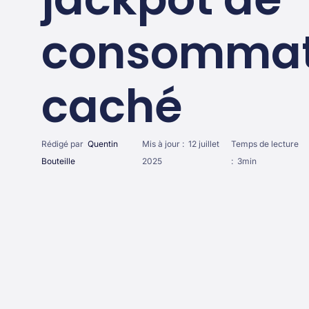
consommat
caché
Rédigé par
Quentin
Mis à jour :
12 juillet
Temps de lecture
Bouteille
2025
:
3
min