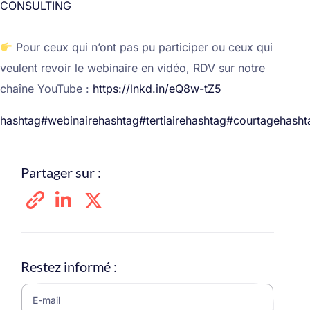
CONSULTING
Pour ceux qui n’ont pas pu participer ou ceux qui
veulent revoir le webinaire en vidéo, RDV sur notre
chaîne YouTube :
https://lnkd.in/eQ8w-tZ5
hashtag#webinaire
hashtag#tertiaire
hashtag#courtage
hasht
Partager sur :
Restez informé :